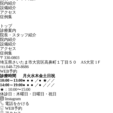
院内紹介
設備紹介
アクセス
症例集
トップ
診療案内
院長・スタッフ紹介
院内紹介
設備紹介
アクセス
症例集
〒330-0803
埼玉県さいたま市大宮区高鼻町１丁目５０
AS大宮 1Ｆ
048-729-8686
TEL
WEB予約
診療時間
月
火
水
木
金
土
日
祝
10:00～13:00
●
●
●
／
●
★
／
／
14:00～19:00
●
●
●
／
●
／
／
／
★：10:00〜15:00
休診日：木曜日・日曜日・祝日
Instagram
電話
を
かける
WEB
予約