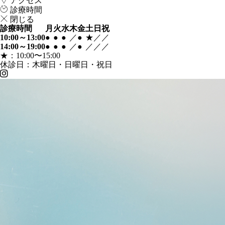
アクセス
診療時間
閉じる
診療時間
月
火
水
木
金
土
日
祝
10:00～13:00
●
●
●
／
●
★
／
／
14:00～19:00
●
●
●
／
●
／
／
／
★：10:00〜15:00
休診日：木曜日・日曜日・祝日