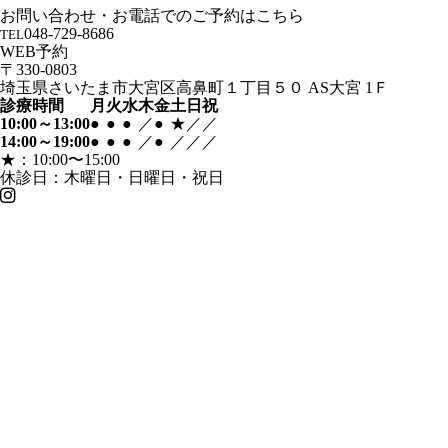
お問い合わせ・お電話でのご予約はこちら
048-729-8686
TEL
WEB予約
〒330-0803
埼玉県さいたま市大宮区高鼻町１丁目５０ AS大宮 1Ｆ
診療時間
月
火
水
木
金
土
日
祝
10:00～13:00
●
●
●
／
●
★
／
／
14:00～19:00
●
●
●
／
●
／
／
／
★：10:00〜15:00
休診日：木曜日・日曜日・祝日