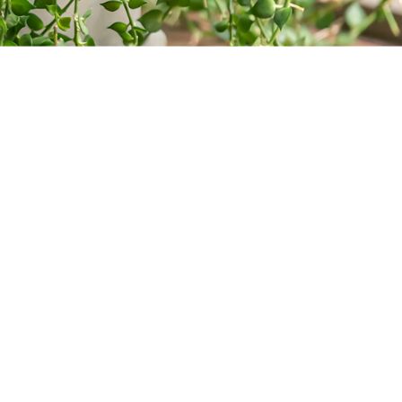
Category
Archive
インプラン
2026年2
ト
月
(3)
むし歯
審美治療
歯周病
矯正歯科