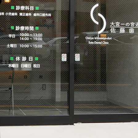
 1Ｆ
土
日
祝
★
／
／
／
／
／