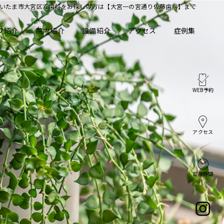
いたま市大宮区で歯科をお探しの方は【大宮一の宮通り佐藤歯科】まで
フ紹介
院内紹介
設備紹介
アクセス
症例集
WEB
予約
アクセス
診療時間