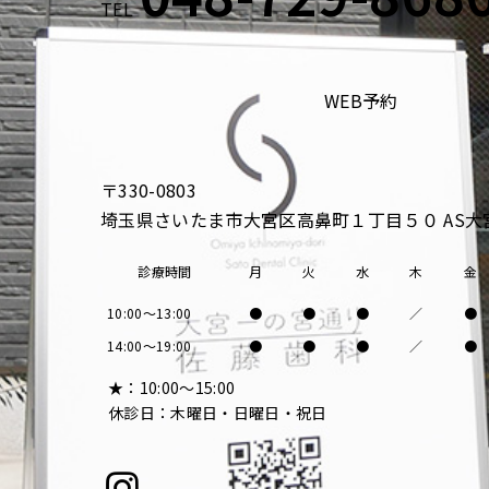
TEL
WEB予約
〒330-0803
埼玉県さいたま市大宮区高鼻町１丁目５０ AS大宮
診療時間
月
火
水
木
金
10:00～13:00
●
●
●
／
●
14:00～19:00
●
●
●
／
●
★：10:00〜15:00
休診日：木曜日・日曜日・祝日